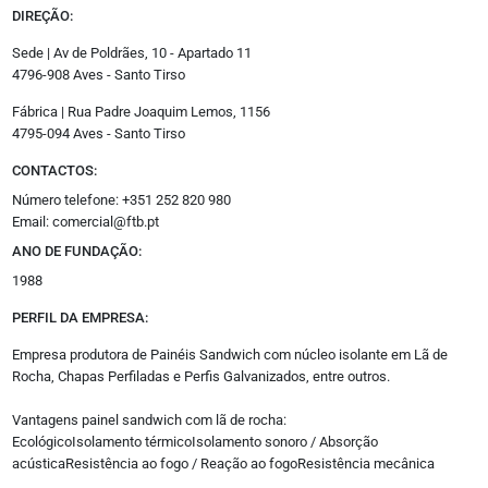
DIREÇÃO:
Empreendimentos
Espanha
Sede | Av de Poldrães, 10 - Apartado 11
Jurídico
4796-908 Aves - Santo Tirso
Oportunidades
Fábrica | Rua Padre Joaquim Lemos, 1156
Promoção Imobiliária
4795-094 Aves - Santo Tirso
CONTACTOS:
Outros
Número telefone: +351 252 820 980
Opinião
Email: comercial@ftb.pt
Revistas
Multimédia
ANO DE FUNDAÇÃO:
Empresas
1988
Media Kit
Eventos
PERFIL DA EMPRESA:
Podcasts
Empresa produtora de Painéis Sandwich com núcleo isolante em Lã de
Especial
Rocha, Chapas Perfiladas e Perfis Galvanizados, entre outros.
Academy
Vantagens painel sandwich com lã de rocha:
EcológicoIsolamento térmicoIsolamento sonoro / Absorção
Siga-nos
acústicaResistência ao fogo / Reação ao fogoResistência mecânica
Facebook