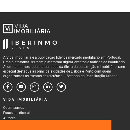
Instagram
Linkedin
Twitter
Youtube
Vimeo
Flickr
Sobre
Quem somos
A Vida Imobiliária é a publicação líder de mercado imobiliário em Portugal.
Estatuto Editorial
Uma plataforma 360º em plataforma digital, eventos e notícias de imobiliário.
Acompanhamos toda a atualidade da fileira da construção e imobiliário, com
Autores
especial destaque às principais cidades de Lisboa e Porto com quem
Política de Privacidade
organizamos os eventos de referência – Semana da Reabilitação Urbana.
Termos e Condições de Uso
VIDA IMOBILIÁRIA
Quem somos
Estatuto editorial
Autores
Política de Privacidade
Termos e Condições de Uso